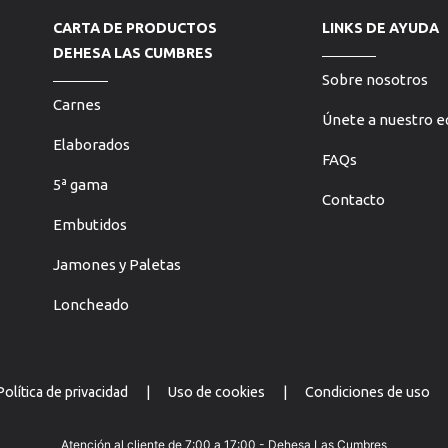
CARTA DE PRODUCTOS
LINKS DE AYUDA
DEHESA LAS CUMBRES
Sobre nosotros
Carnes
Únete a nuestro e
Elaborados
FAQs
5ª gama
Contacto
Embutidos
Jamones y Paletas
Loncheado
Política de privacidad
|
Uso de cookies
|
Condiciones de uso
Atención al cliente de 7:00 a 17:00 - Dehesa Las Cumbres