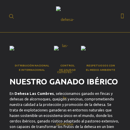
(+34) 93 630 19
BUSCAR
20
ES
DITRIBUCIÓN NACIONAL
CONTROL
RESPETUOSOS CON
E INTERNACIONAL
DE CALIDAD
EL MEDIO AMBIENTE
NUESTRO GANADO IBÉRICO
En
Dehesa Las Cumbres
, seleccionamos ganado en fincas y
dehesas de alcornoques, quejigos y encinas, comprometiendo
nuestra calidad a la protección y promoción de la dehesa. Se
trata de explotaciones ganaderas en entornos naturales que
hacen sostenible un ecosistema único en el mundo, donde los
cerdos ibéricos, ganado rústico adaptado al pastoreo extensivo,
son capaces de transformar los frutos de la dehesa en un bien