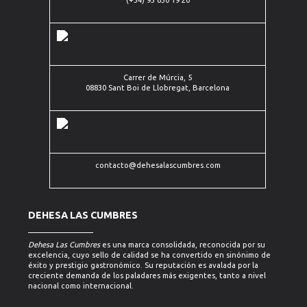
Carrer de
(+34) 93 630 19 20
Múrcia, 5
(+34)
08830
93
Sant Boi
contacto@dehesalascumbres.com
630
de
19 20
Llobregat,
Barcelona
Carrer de Múrcia, 5
08830 Sant Boi de Llobregat, Barcelona
contacto@dehesalascumbres.com
DEHESA LAS CUMBRES
Dehesa Las Cumbres
es una marca consolidada, reconocida por su
excelencia, cuyo sello de calidad se ha convertido en sinónimo de
éxito y prestigio gastronómico. Su reputación es avalada por la
creciente demanda de los paladares más exigentes, tanto a nivel
nacional como internacional.