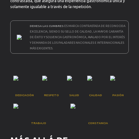
contrastada, que asegura una experiencia gastronómica única y
solamente igualable a través de la repetición.
DEHESA LAS CUMBRES
ES MARCA CONTRASTADA DE RECONOCIDA
EXCELENCIA, SIENDO SU SELLO DE CALIDAD, LA MAYOR GARANTÍA
DE ÉXITO Y SOLVENCIA GASTRONÓMICA, AVALADO POR EL INTERÉS
Y DEMANDA DE LOS PALADARES NACIONALES E INTERNACIONALES
MÁS EXIGENTES.
DEDICACIÓN
RESPETO
SALUD
CALIDAD
PASIÓN
TRABAJO
CONSTANCIA