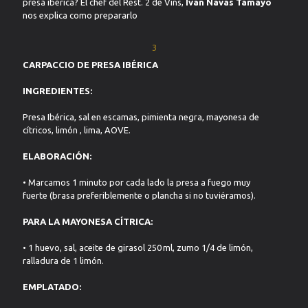
presa ibérica? El chef del Rest. 2 de Vins,
Ivan Navas Tamayo
nos explica como prepararlo
CARPACCIO DE PRESA IBÉRICA
INGREDIENTES:
Presa Ibérica, sal en escamas, pimienta negra, mayonesa de
cítricos, limón , lima, AOVE.
ELABORACIÓN:
• Marcamos 1 minuto por cada lado la presa a fuego muy
fuerte (brasa preferiblemente o plancha si no tuviéramos).
PARA LA MAYONESA CÍTRICA:
• 1 huevo, sal, aceite de girasol 250 ml, zumo 1/4 de limón,
ralladura de 1 limón.
EMPLATADO: