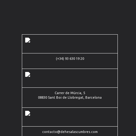
Carrer de
(+34) 93 630 19 20
Múrcia, 5
(+34)
08830
93
Sant Boi
contacto@dehesalascumbres.com
630
de
19 20
Llobregat,
Barcelona
Carrer de Múrcia, 5
08830 Sant Boi de Llobregat, Barcelona
contacto@dehesalascumbres.com