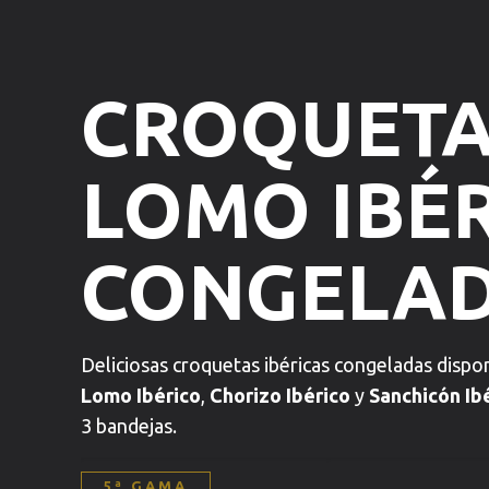
CROQUETA
LOMO IBÉ
CONGELA
Deliciosas croquetas ibéricas congeladas dispo
Lomo Ibérico
,
Chorizo Ibérico
y
Sanchicón Ib
3 bandejas.
5ª GAMA