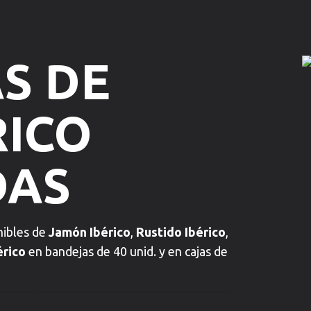
S DE
RICO
DAS
nibles de
Jamón Ibérico
,
Rustido Ibérico
,
érico
en bandejas de 40 unid. y en cajas de