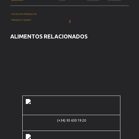
BANDEJA
CAJA
A GRANEL
ENVASADO
FICHA DE PRODUCTO
PRODUCT SHEET
ALIMENTOS RELACIONADOS
Carrer de
(+34) 93 630 19 20
Múrcia, 5
(+34)
08830
93
Sant Boi
contacto@dehesalascumbres.com
630