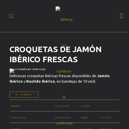
(+34) 93 630 19
BUSCAR
20
ES
CROQUETAS DE JAMÓN
IBÉRICO FRESCAS
Deliciosas croquetas ibéricas frescas disponibles de
Jamón
Ibérico
y
Rustido Ibérico
, en bandejas de 10 unid.
5ª GAMA
FRESCOS
CONGELADOS
CURADO
LONCHEADOS
DESHUESADOS
PIEZA
1/2 PIEZA