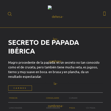
(+34) 93 630 19
BUSCAR
20
ES
SECRETO DE PAPADA
IBÉRICA
Magro procedente de la papada. es un secreto no tan conocido
como el de cruceta, pero también tiene mucha veta, es jugoso,
tierno y muy suave en boca. en brasa y en plancha, da un
resultado espectacular.
CARNES
FRESCOS
CONGELADOS
CURADO
LONCHEADOS
DESHUESADOS
PIEZA
1/2 PIEZA