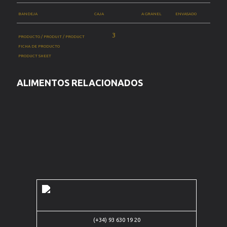
BANDEJA
CAJA
A GRANEL
ENVASADO
PRODUCTO / PRODUIT / PRODUCT
FICHA DE PRODUCTO
PRODUCT SHEET
ALIMENTOS RELACIONADOS
Carrer de
(+34) 93 630 19 20