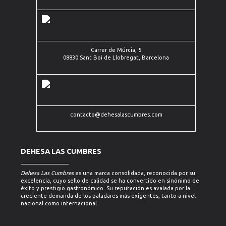
Múrcia, 5
(+34)
08830
93
Sant Boi
contacto@dehesalascumbres.com
630
de
19 20
Llobregat,
Barcelona
Carrer de Múrcia, 5
08830 Sant Boi de Llobregat, Barcelona
contacto@dehesalascumbres.com
DEHESA LAS CUMBRES
Dehesa Las Cumbres
es una marca consolidada, reconocida por su
excelencia, cuyo sello de calidad se ha convertido en sinónimo de
éxito y prestigio gastronómico. Su reputación es avalada por la
creciente demanda de los paladares más exigentes, tanto a nivel
nacional como internacional.