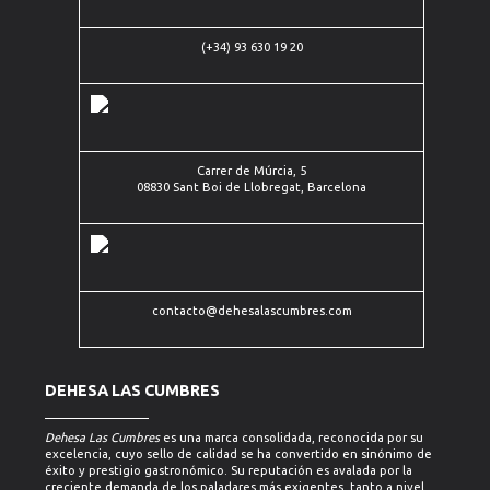
Carrer de
(+34) 93 630 19 20
Múrcia, 5
(+34)
08830
93
Sant Boi
contacto@dehesalascumbres.com
630
de
19 20
Llobregat,
Barcelona
Carrer de Múrcia, 5
08830 Sant Boi de Llobregat, Barcelona
contacto@dehesalascumbres.com
DEHESA LAS CUMBRES
Dehesa Las Cumbres
es una marca consolidada, reconocida por su
excelencia, cuyo sello de calidad se ha convertido en sinónimo de
éxito y prestigio gastronómico. Su reputación es avalada por la
creciente demanda de los paladares más exigentes, tanto a nivel