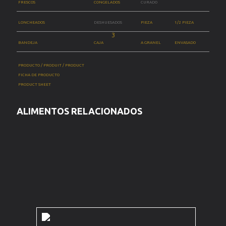
FRESCOS
CONGELADOS
CURADO
LONCHEADOS
DESHUESADOS
PIEZA
1/2 PIEZA
BANDEJA
CAJA
A GRANEL
ENVASADO
PRODUCTO / PRODUIT / PRODUCT
FICHA DE PRODUCTO
PRODUCT SHEET
ALIMENTOS RELACIONADOS