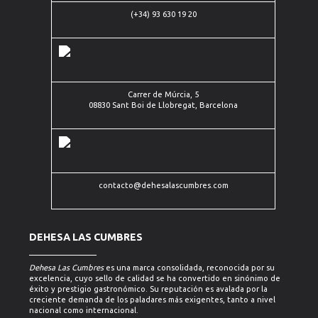
Carrer de
(+34) 93 630 19 20
Múrcia, 5
(+34)
08830
93
Sant Boi
contacto@dehesalascumbres.com
630
de
19 20
Llobregat,
Barcelona
Carrer de Múrcia, 5
08830 Sant Boi de Llobregat, Barcelona
contacto@dehesalascumbres.com
DEHESA LAS CUMBRES
Dehesa Las Cumbres
es una marca consolidada, reconocida por su
excelencia, cuyo sello de calidad se ha convertido en sinónimo de
éxito y prestigio gastronómico. Su reputación es avalada por la
creciente demanda de los paladares más exigentes, tanto a nivel
nacional como internacional.