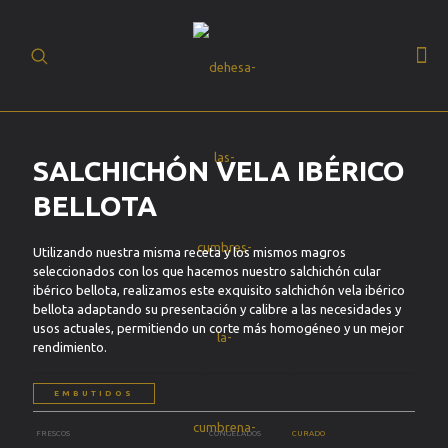
(+34) 93 630 19
BUSCAR
20
ES
SALCHICHÓN VELA IBÉRICO
BELLOTA
Utilizando nuestra misma receta y los mismos magros
seleccionados con los que hacemos nuestro salchichón cular
ibérico bellota, realizamos este exquisito salchichón vela ibérico
bellota adaptando su presentación y calibre a las necesidades y
usos actuales, permitiendo un corte más homogéneo y un mejor
rendimiento.
EMBUTIDOS
FRESCOS
CONGELADOS
CURADO