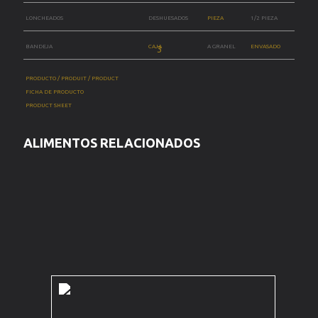
LONCHEADOS
DESHUESADOS
PIEZA
1/2 PIEZA
BANDEJA
CAJA
A GRANEL
ENVASADO
PRODUCTO / PRODUIT / PRODUCT
FICHA DE PRODUCTO
PRODUCT SHEET
ALIMENTOS RELACIONADOS