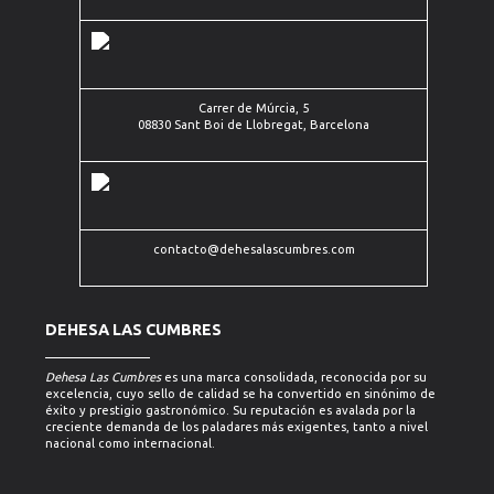
Múrcia, 5
(+34)
08830
93
Sant Boi
contacto@dehesalascumbres.com
630
de
19 20
Llobregat,
Barcelona
Carrer de Múrcia, 5
08830 Sant Boi de Llobregat, Barcelona
contacto@dehesalascumbres.com
DEHESA LAS CUMBRES
Dehesa Las Cumbres
es una marca consolidada, reconocida por su
excelencia, cuyo sello de calidad se ha convertido en sinónimo de
éxito y prestigio gastronómico. Su reputación es avalada por la
creciente demanda de los paladares más exigentes, tanto a nivel
nacional como internacional.