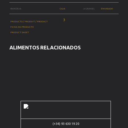
BANDEJA
CAJA
A GRANEL
ENVASADO
PRODUCTO / PRODUIT / PRODUCT
FICHA DE PRODUCTO
PRODUCT SHEET
ALIMENTOS RELACIONADOS
Carrer de
(+34) 93 630 19 20