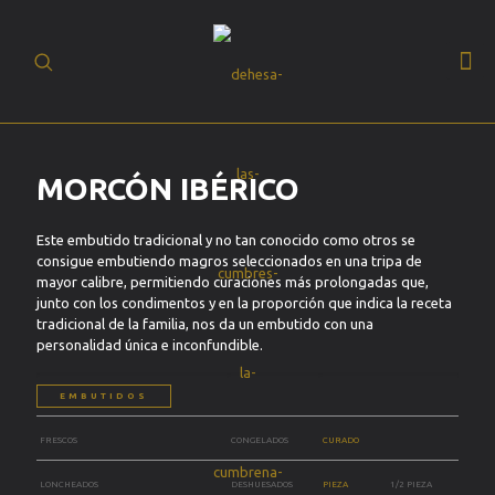
(+34) 93 630 19
BUSCAR
20
ES
MORCÓN IBÉRICO
Este embutido tradicional y no tan conocido como otros se
consigue embutiendo magros seleccionados en una tripa de
mayor calibre, permitiendo curaciones más prolongadas que,
junto con los condimentos y en la proporción que indica la receta
tradicional de la familia, nos da un embutido con una
personalidad única e inconfundible.
EMBUTIDOS
FRESCOS
CONGELADOS
CURADO
LONCHEADOS
DESHUESADOS
PIEZA
1/2 PIEZA