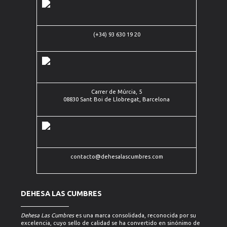
Carrer de
(+34) 93 630 19 20
Múrcia, 5
(+34)
08830
93
Sant Boi
contacto@dehesalascumbres.com
630
de
19 20
Llobregat,
Barcelona
Carrer de Múrcia, 5
08830 Sant Boi de Llobregat, Barcelona
contacto@dehesalascumbres.com
DEHESA LAS CUMBRES
Dehesa Las Cumbres
es una marca consolidada, reconocida por su
excelencia, cuyo sello de calidad se ha convertido en sinónimo de